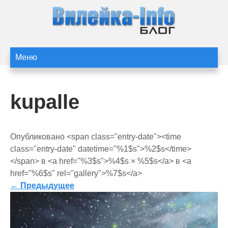
Перейти
к
содержимому
Статьи и новости
Статьи и новости Вилейки
Меню
сайта Вилейка-Info
kupalle
Опубликовано <span class="entry-date"><time
class="entry-date" datetime="%1$s">%2$s</time>
</span> в <a href="%3$s">%4$s × %5$s</a> в <a
href="%6$s" rel="gallery">%7$s</a>
←
Предыдущее