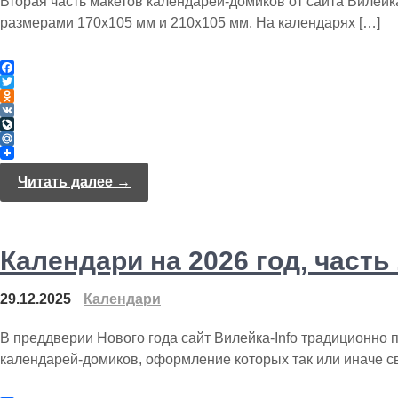
Вторая часть макетов календарей-домиков от сайта Вилейка
размерами 170х105 мм и 210х105 мм. На календарях […]
F
a
T
c
w
O
e
i
d
V
b
t
n
K
L
o
t
o
i
M
o
e
k
v
a
k
r
l
e
i
Читать далее →
a
J
l
s
o
.
s
u
R
n
r
u
i
n
Календари на 2026 год, часть 
k
a
i
l
29.12.2025
Календари
В преддверии Нового года сайт Вилейка-Info традиционно 
календарей-домиков, оформление которых так или иначе с