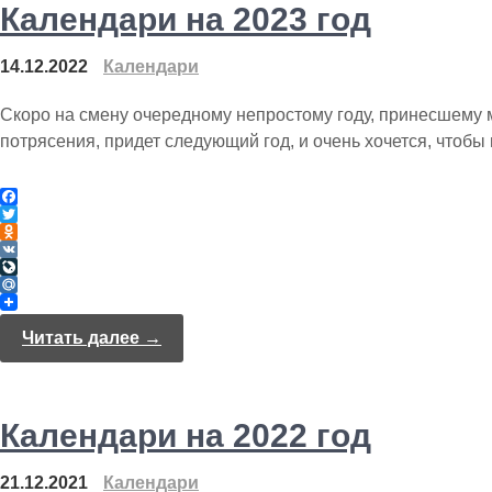
i
n
Календари на 2023 год
k
a
i
l
14.12.2022
Календари
Скоро на смену очередному непростому году, принесшему
потрясения, придет следующий год, и очень хочется, чтобы
F
a
T
c
w
O
e
i
d
V
b
t
n
K
L
o
t
o
i
M
o
e
k
v
a
k
r
l
e
i
Читать далее →
a
J
l
s
o
.
s
u
R
n
r
u
i
n
Календари на 2022 год
k
a
i
l
21.12.2021
Календари