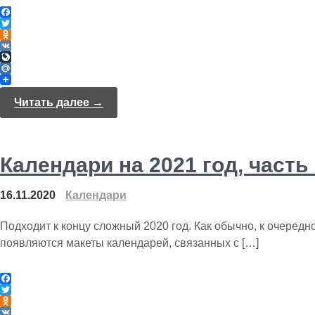
F
a
T
c
w
O
e
i
d
V
b
t
n
K
L
o
t
o
i
M
o
e
k
v
a
k
r
l
e
i
Читать далее →
a
J
l
s
o
.
s
u
R
n
r
u
i
n
Календари на 2021 год, часть 
k
a
i
l
16.11.2020
Календари
Подходит к концу сложный 2020 год. Как обычно, к очередно
появляются макеты календарей, связанных с […]
F
a
T
c
w
O