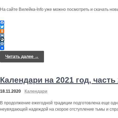
На сайте Вилейка-Info уже можно посмотреть и скачать нов
F
a
T
c
w
O
e
i
d
V
b
t
n
K
L
o
t
o
i
M
o
e
k
v
a
k
r
l
e
i
Читать далее →
a
J
l
s
o
.
s
u
R
n
r
u
i
n
Календари на 2021 год, часть 
k
a
i
l
18.11.2020
Календари
В продолжение ежегодной традиции подготовлена еще одн
неувядающей надеждой на скорое отступление тьмы и спр