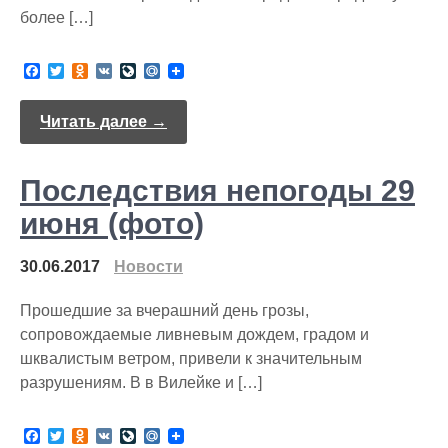
более […]
F
T
O
V
L
M
a
w
d
K
i
a
c
i
n
v
i
e
t
o
e
l
Читать далее →
b
t
k
J
.
o
e
l
o
R
o
r
a
u
u
Последствия непогоды 29
k
s
r
s
n
n
a
июня (фото)
i
l
k
i
30.06.2017
Новости
Прошедшие за вчерашний день грозы,
сопровождаемые ливневым дождем, градом и
шквалистым ветром, привели к значительным
разрушениям. В в Вилейке и […]
F
T
O
V
L
M