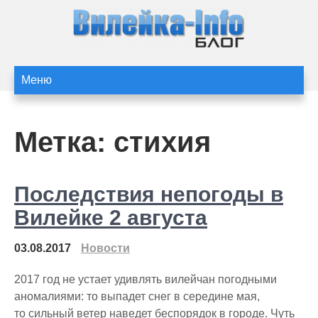
Перейти
к
содержимому
Статьи и новости
Статьи и новости Вилейки
Меню
сайта Вилейка-Info
Метка:
стихия
Последствия непогоды в
Вилейке 2 августа
03.08.2017
Новости
2017 год не устает удивлять вилейчан погодными
аномалиями: то выпадет снег в середине мая,
то сильный ветер наведет беспорядок в городе. Чуть