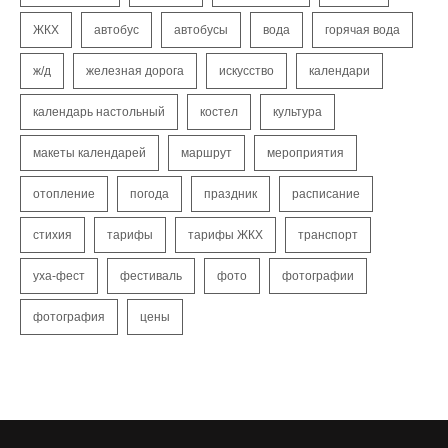
ЖКХ
автобус
автобусы
вода
горячая вода
ж/д
железная дорога
искусство
календари
календарь настольный
костел
культура
макеты календарей
маршрут
мероприятия
отопление
погода
праздник
расписание
стихия
тарифы
тарифы ЖКХ
транспорт
уха-фест
фестиваль
фото
фотографии
фотография
цены