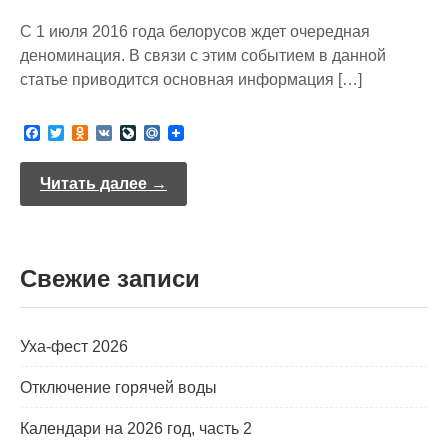
С 1 июля 2016 года белорусов ждет очередная
деноминация. В связи с этим событием в данной
статье приводится основная информация […]
F
T
O
V
L
M
a
w
d
K
i
a
c
i
n
v
i
e
t
o
e
l
Читать далее →
b
t
k
J
.
o
e
l
o
R
o
r
a
u
u
k
s
r
s
n
Свежие записи
n
a
i
l
k
i
Уха-фест 2026
Отключение горячей воды
Календари на 2026 год, часть 2