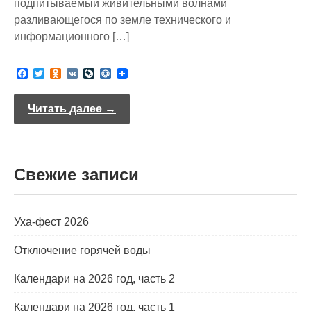
подпитываемый живительными волнами
разливающегося по земле технического и
информационного […]
F
T
O
V
L
M
a
w
d
K
i
a
c
i
n
v
i
e
t
o
e
l
Читать далее →
b
t
k
J
.
o
e
l
o
R
o
r
a
u
u
k
s
r
s
n
Свежие записи
n
a
i
l
k
i
Уха-фест 2026
Отключение горячей воды
Календари на 2026 год, часть 2
Календари на 2026 год, часть 1