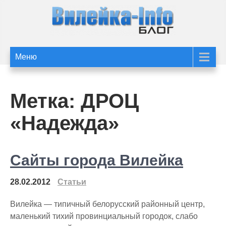
Перейти
к
содержимому
Статьи и новости
Статьи и новости Вилейки
Меню
сайта Вилейка-Info
Метка:
ДРОЦ
«Надежда»
Сайты города Вилейка
28.02.2012
Статьи
Вилейка — типичный белорусский районный центр,
маленький тихий провинциальный городок, слабо