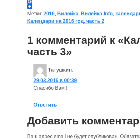
b
t
n
K
L
o
t
o
i
M
o
e
k
v
a
Метки:
2016
,
Вилейка
,
Вилейка-Info
,
календар
k
r
l
e
i
Навигация
Календари на 2016 год, часть 2
a
J
l
s
o
.
по
s
u
R
n
r
u
1 комментарий к «Кал
i
n
записям
k
a
часть 3»
i
l
Татушкин
:
29.03.2016 в 00:39
Спасибо Вам !
Ответить
Добавить комментар
Ваш адрес email не будет опубликован.
Обязате