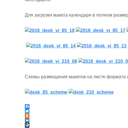
Для загрузки макета календаря в полном разм
Схемы размещения макетов на листе формата 
F
a
T
c
w
O
e
i
d
V