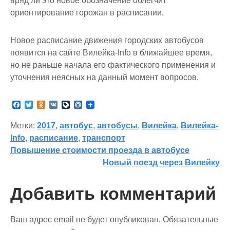
вряд ли это новое обозначение облегчит
ориентирование горожан в расписании.
Новое расписание движения городских автобусов
появится на сайте Вилейка-Info в ближайшее время,
но не раньше начала его фактического применения и
уточнения неясных на данный момент вопросов.
F
T
O
V
L
M
a
w
d
K
i
a
c
i
n
v
i
Метки:
2017
,
автобус
,
автобусы
,
Вилейка
,
Вилейка-
e
t
o
e
l
b
t
k
J
.
Info
,
расписание
,
транспорт
o
e
l
o
R
Навигация
Повышение стоимости проезда в автобусе
o
r
a
u
u
k
s
r
Новый поезд через Вилейку
по
s
n
n
a
записям
i
l
Добавить комментарий
k
i
Ваш адрес email не будет опубликован.
Обязательные