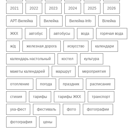
2021
2022
2023
2024
2025
2026
АРТ-Вилейка
Вилейка
Вилейка-Info
Вілейка
ЖКХ
автобус
автобусы
вода
горячая вода
ж/д
железная дорога
искусство
календари
календарь настольный
костел
культура
макеты календарей
маршрут
мероприятия
отопление
погода
праздник
расписание
стихия
тарифы
тарифы ЖКХ
транспорт
уха-фест
фестиваль
фото
фотографии
фотография
цены