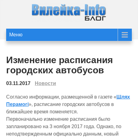
Перейти
к
содержимому
Статьи и новости
Статьи и новости Вилейки
Меню
сайта Вилейка-Info
Изменение расписания
городских автобусов
03.11.2017
Новости
Согласно информации, размещенной в газете «
Шлях
Перамогі
», расписание городских автобусов в
ближайшее время поменяется.
Первоначально изменение расписания было
запланировано на 3 ноября 2017 года. Однако, по
неподтвержденным официально данным, новый