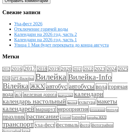
Свежие записи
Уха-фест 2026
Отключение горячей воды
Календари на 2026 год, часть 2
Календари на 2026 год, часть 1
Улица 1 Мая будет перекрыта до конца августа
Метки
2017
2020
2023
2016
2019
2024
2018
2022
2025
2021
2012
Вилейка
Вилейка-Info
АРТ-Вилейка
2026
Вілейка
автобус
автобусы
ЖКХ
горячая
вода
календари
вода
ж/д
железная дорога
искусство
календарь настольный
макеты
культура
костел
календарей
мероприятия
маршрут
погода
отопление
расписание
праздник
тарифы
стихия
тарифы ЖКХ
транспорт
фестиваль
уха-фест
фото
фотографии
фотография
цены