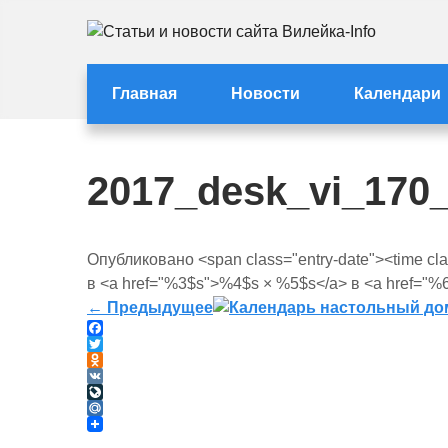
Перейти
к
Статьи и новости с
Статьи и новости Вилейки
содержимому
Главная
Новости
Календари
2017_desk_vi_170
Опубликовано <span class="entry-date"><time cl
в <a href="%3$s">%4$s × %5$s</a> в <a href="%6
←
Предыдущее
F
a
T
c
w
O
e
i
d
V
b
t
n
K
L
o
t
o
i
M
o
e
k
v
a