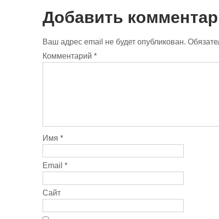
k
r
l
e
i
a
J
l
Добавить комментар
s
o
.
s
u
R
n
r
u
Ваш адрес email не будет опубликован.
Обязате
i
n
k
a
Комментарий
*
i
l
Имя
*
Email
*
Сайт