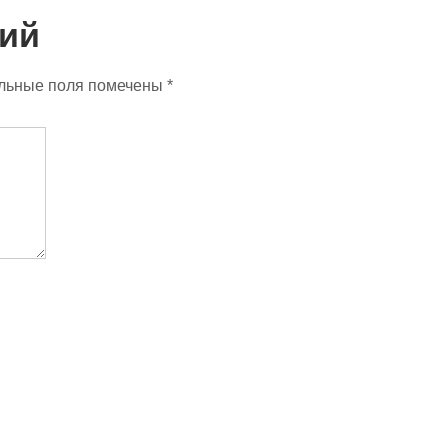
ий
льные поля помечены
*