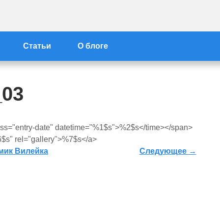
айта Вилейка-Info
Статьи
О блоге
_03
ass="entry-date" datetime="%1$s">%2$s</time></span>
$s" rel="gallery">%7$s</a>
Следующее
→