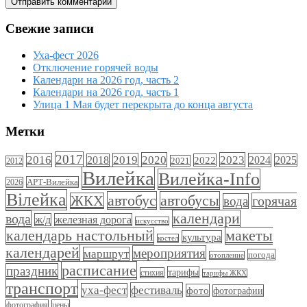
Свежие записи
Уха-фест 2026
Отключение горячей воды
Календари на 2026 год, часть 2
Календари на 2026 год, часть 1
Улица 1 Мая будет перекрыта до конца августа
Метки
2017
2020
2023
2016
2019
2024
2018
2022
2025
2021
2012
Вилейка
Вилейка-Info
АРТ-Вилейка
2026
Вілейка
автобус
автобусы
ЖКХ
горячая
вода
календари
вода
ж/д
железная дорога
искусство
календарь настольный
макеты
культура
костел
календарей
мероприятия
маршрут
погода
отопление
расписание
праздник
тарифы
стихия
тарифы ЖКХ
транспорт
фестиваль
уха-фест
фото
фотографии
фотография
цены