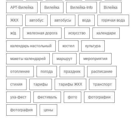
АРТ-Вилейка
Вилейка
Вилейка-Info
Вілейка
ЖКХ
автобус
автобусы
вода
горячая вода
ж/д
железная дорога
искусство
календари
календарь настольный
костел
культура
макеты календарей
маршрут
мероприятия
отопление
погода
праздник
расписание
стихия
тарифы
тарифы ЖКХ
транспорт
уха-фест
фестиваль
фото
фотографии
фотография
цены