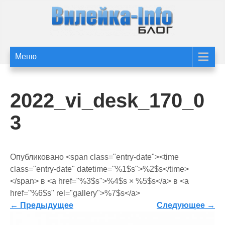
Перейти
к
содержимому
Статьи и новости
Статьи и новости Вилейки
Меню
сайта Вилейка-Info
2022_vi_desk_170_0
3
Опубликовано <span class="entry-date"><time
class="entry-date" datetime="%1$s">%2$s</time>
</span> в <a href="%3$s">%4$s × %5$s</a> в <a
href="%6$s" rel="gallery">%7$s</a>
←
Предыдущее
Следующее
→