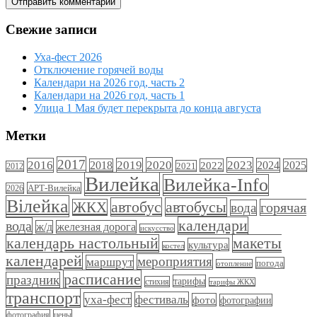
Свежие записи
Уха-фест 2026
Отключение горячей воды
Календари на 2026 год, часть 2
Календари на 2026 год, часть 1
Улица 1 Мая будет перекрыта до конца августа
Метки
2017
2020
2023
2016
2019
2024
2018
2022
2025
2021
2012
Вилейка
Вилейка-Info
АРТ-Вилейка
2026
Вілейка
автобус
автобусы
ЖКХ
горячая
вода
календари
вода
ж/д
железная дорога
искусство
календарь настольный
макеты
культура
костел
календарей
мероприятия
маршрут
погода
отопление
расписание
праздник
тарифы
стихия
тарифы ЖКХ
транспорт
фестиваль
уха-фест
фото
фотографии
фотография
цены