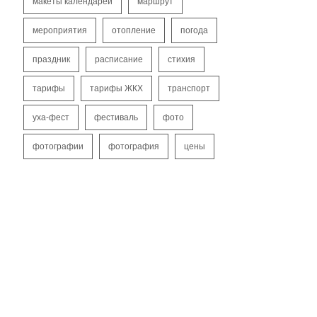
макеты календарей
маршрут
мероприятия
отопление
погода
праздник
расписание
стихия
тарифы
тарифы ЖКХ
транспорт
уха-фест
фестиваль
фото
фотографии
фотография
цены