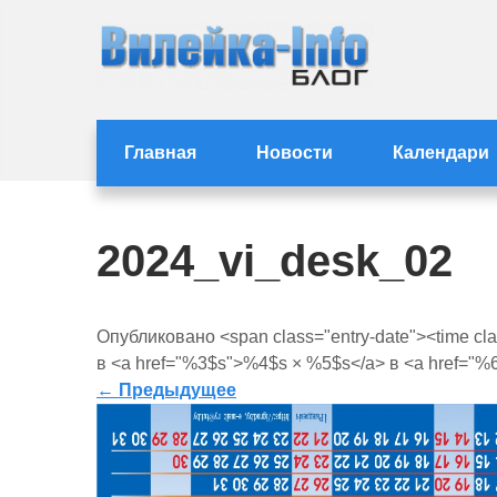
Перейти
к
содержимому
Статьи и новости с
Статьи и новости Вилейки
Главная
Новости
Календари
2024_vi_desk_02
Опубликовано <span class="entry-date"><time cl
в <a href="%3$s">%4$s × %5$s</a> в <a href="%6
←
Предыдущее