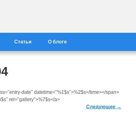
айта Вилейка-Info
Статьи
О блоге
04
ass="entry-date" datetime="%1$s">%2$s</time></span>
$s" rel="gallery">%7$s</a>
Следующее
→