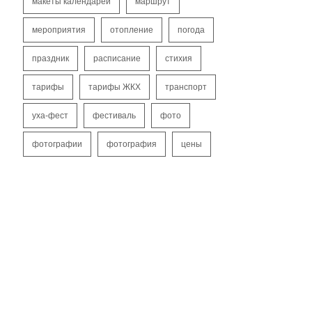
макеты календарей
маршрут
мероприятия
отопление
погода
праздник
расписание
стихия
тарифы
тарифы ЖКХ
транспорт
уха-фест
фестиваль
фото
фотографии
фотография
цены