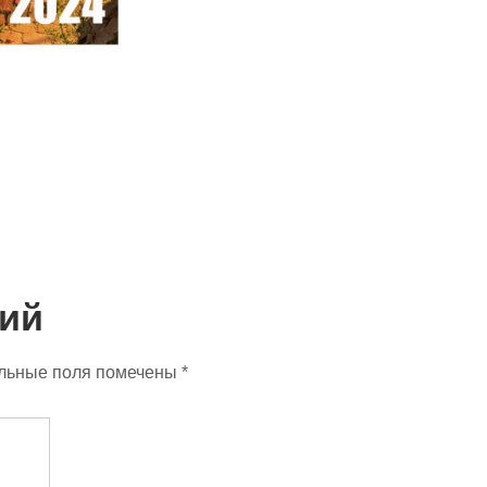
ий
льные поля помечены
*