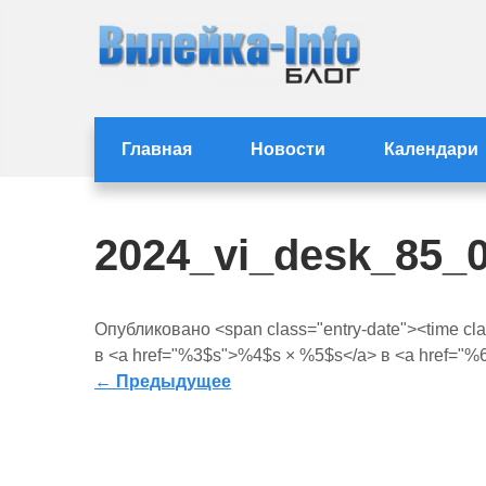
Перейти
к
содержимому
Статьи и новости с
Статьи и новости Вилейки
Главная
Новости
Календари
2024_vi_desk_85_
Опубликовано <span class="entry-date"><time cl
в <a href="%3$s">%4$s × %5$s</a> в <a href="%6
←
Предыдущее